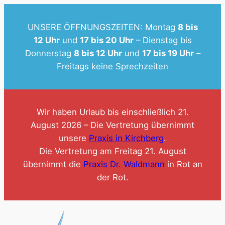
Zum
Inhalt
UNSERE ÖFFNUNGSZEITEN: Montag
8 bis
springen
12 Uhr
und
17 bis 20 Uhr
– Dienstag bis
Donnerstag
8 bis 12 Uhr
und
17 bis 19 Uhr
–
Freitags keine Sprechzeiten
Wir haben Urlaub bis einschließlich 21.
August 2026 – Die Vertretung übernimmt
unsere
Praxis in Kirchberg
.
Die Vertretung am Freitag 21. August
übernimmt die
Praxis Dr. Waldmann
in Rot an
der Rot.